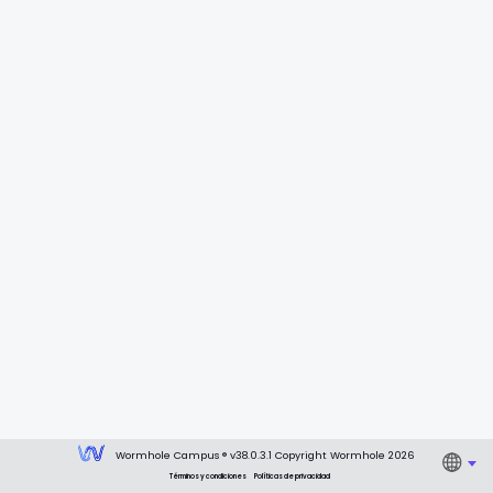
Wormhole Campus ® v38.0.3.1 Copyright Wormhole 2026
Términos y condiciones
Políticas de privacidad